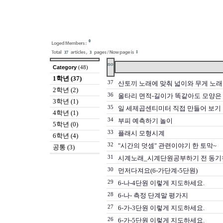
0
1
37
3
no
Category
(48)
1학년 (37)
37
산토끼 노래에 맞춰 넓이와 무게 노래
2학년 (2)
36
울타리 면적-길이가 똑같아도 모양은
3학년 (1)
35
일 세제곱센티미터 직접 만들어 보기
4학년 (1)
34
부피 예측하기 놀이
5학년 (0)
33
플래시 모형시계
6학년 (4)
32
"시간의 덧셈" 관련이야기 한 토막~
공통 (3)
31
시계노래_시계단원공부하기 전 동기
30
먼저다져요(6-가단계-5단원)
29
6-나-4단원 이렇게 지도하세요.
28
6-나- 측정 단계말 평가지
27
6-가-3단원 이렇게 지도하세요.
26
6-가-5단원 이렇게 지도하세요.