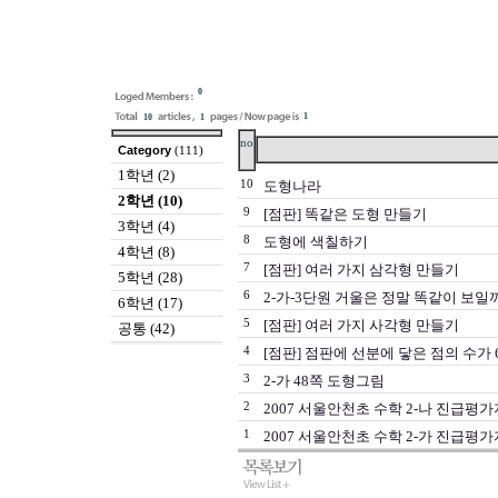
0
1
10
1
no
Category
(111)
1학년 (2)
10
도형나라
2학년 (10)
9
[점판] 똑같은 도형 만들기
3학년 (4)
8
도형에 색칠하기
4학년 (8)
7
[점판] 여러 가지 삼각형 만들기
5학년 (28)
6
2-가-3단원 거울은 정말 똑같이 보일
6학년 (17)
5
[점판] 여러 가지 사각형 만들기
공통 (42)
4
[점판] 점판에 선분에 닿은 점의 수가
3
2-가 48쪽 도형그림
2
2007 서울안천초 수학 2-나 진급평가
1
2007 서울안천초 수학 2-가 진급평가