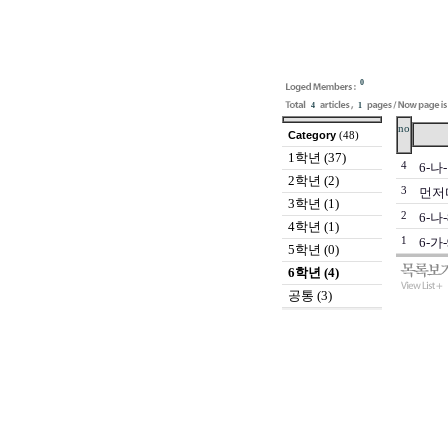
0
4
1
no
Category
(48)
1학년 (37)
4
6-나
2학년 (2)
3
먼저다
3학년 (1)
2
6-나
4학년 (1)
1
6-가
5학년 (0)
6학년 (4)
공통 (3)