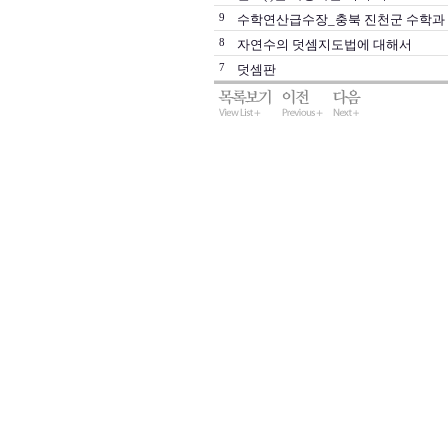
9
수학연산급수장_충북 진천군 수학과
8
자연수의 덧셈지도법에 대해서
7
덧셈판