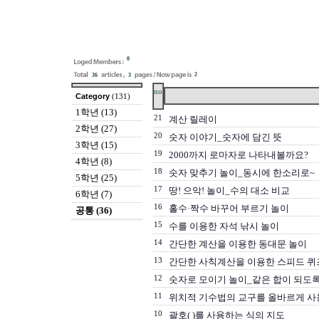
0
2
36
3
no
Category
(131)
1학년 (13)
21
계산 릴레이
2학년 (27)
20
숫자 이야기_숫자에 담긴 뜻
3학년 (15)
19
2000까지 로마자로 나타내볼까요?
4학년 (8)
18
숫자 맞추기 놀이_동시에 한소리로~
5학년 (25)
17
땅! 으악! 놀이_수의 대소 비교
6학년 (7)
16
홀수·짝수 바꾸어 부르기 놀이
공통 (36)
15
수를 이용한 자석 낚시 놀이
14
간단한 계산을 이용한 동대문 놀이
13
간단한 사칙계산을 이용한 스피드 퀴
12
숫자로 모이기 놀이_같은 합이 되도록
11
위치적 기수법의 교구를 올바르게 사
10
괄호( )를 사용하는 식의 지도