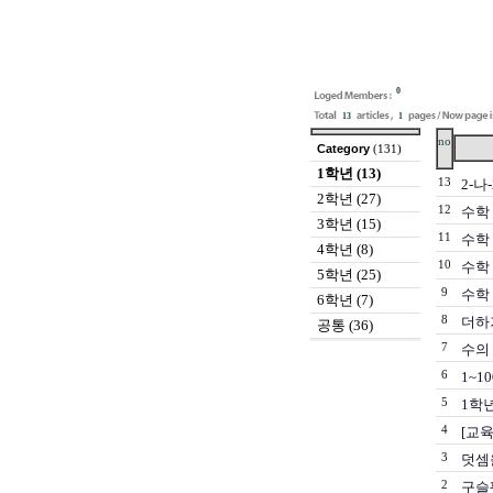
0
13
1
no
Category
(131)
1학년 (13)
13
2-나
2학년 (27)
12
수학 
3학년 (15)
11
수학 
4학년 (8)
10
수학 
5학년 (25)
9
수학 
6학년 (7)
8
더하
공통 (36)
7
수의
6
1~10
5
1학년
4
[교육
3
덧셈
2
구슬