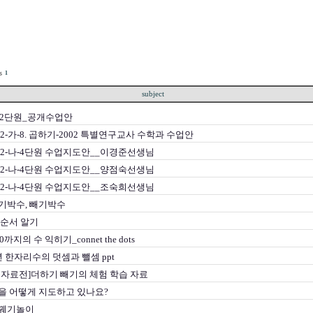
1
subject
-2단원_공개수업안
2-가-8. 곱하기-2002 특별연구교사 수학과 수업안
2-나-4단원 수업지도안__이경준선생님
2-나-4단원 수업지도안__양점숙선생님
2-나-4단원 수업지도안__조숙희선생님
기박수, 빼기박수
 순서 알기
0까지의 수 익히기_connet the dots
 한자리수의 덧셈과 뺄셈 ppt
자료전]더하기 빼기의 체험 학습 자료
을 어떻게 지도하고 있나요?
꿰기놀이