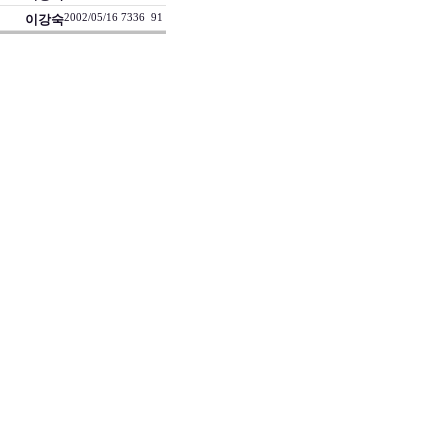
이강숙
2002/05/16
7336
91