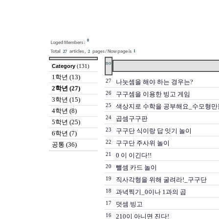
0
1
27
2
no
Category
(131)
1학년 (13)
27
나눗셈을 해야 하는 경우는?
2학년 (27)
26
구구셈을 이용한 빙고 게임
3학년 (15)
25
색상지로 수학을 공부해요_수모형만
4학년 (8)
24
곱셈구구판
5학년 (25)
23
구구단 식이랑 답 잇기 놀이
6학년 (7)
22
구구단 주사위 놀이
공통 (36)
21
0 이 이긴다!!
20
뺄셈 카드 놀이
19
직사각형을 위해 굴려라!_구구단
18
과녁찍기_0이나 1과의 곱
17
덧셈 빙고
16
210이 아니면 진다!