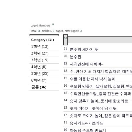
0
2
36
3
no
Category
(131)
1학년 (13)
21
분수의 세가지 뜻
2학년 (27)
20
분수판
3학년 (15)
19
사칙연산에 대하여~
4학년 (8)
18
수, 연산 기초 다지기 학습자료_대전
5학년 (25)
17
수를 이용한 자석 낚시 놀이
6학년 (7)
16
수모형 만들기_낱개모형, 십모형, 백
공통 (36)
15
수학연산급수장_충북 진천군 수학과
14
숫자 맞추기 놀이_동시에 한소리로~
13
숫자 이야기_숫자에 담긴 뜻
12
숫자로 모이기 놀이_같은 합이 되도록
11
숫자카드&기초카드
10
아동용 수모형 만들기