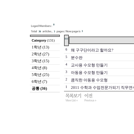
0
3
36
3
no
Category
(131)
1학년 (13)
6
왜 구구단이라고 할까요?
2학년 (27)
5
분수판
3학년 (15)
4
교사용 수모형 만들기
4학년 (8)
3
아동용 수모형 만들기
5학년 (25)
2
큼직한 아동용 수모형
6학년 (7)
1
2011 수학과 수업전문가되기 직무연
공통 (36)