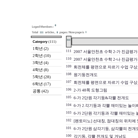
0
1
111
8
no
Category
(111)
1학년 (2)
111
2007 서울안천초 수학 2-가 진급평
2학년 (10)
110
2007 서울안천초 수학 2-나 진급평
3학년 (4)
109
회전체를 평면으로 자르기 수업 구상
4학년 (8)
108
원기둥전개도
5학년 (28)
107
회전체를 평면으로 자르기 수업 구상_
6학년 (17)
106
2-가 48쪽 도형그림
공통 (42)
105
6-가 2단원 각기둥&각뿔 전개도
104
6-가 2.각기둥과 각뿔 재미있는 
103
6-가 2단원 각기둥과 각뿔 재미있는
102
[펜토미노] 선대칭, 점대칭의 위치에 
101
6-가 2단원 삼각기둥, 삼각뿔의 전개
100
각기둥, 각뿔 전개도 및 겨냥도