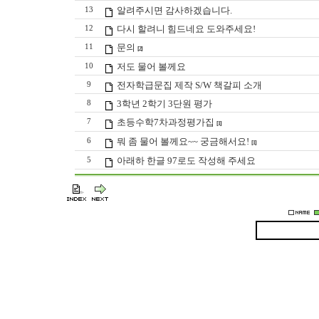
알려주시면 감사하겠습니다.
13
다시 할려니 힘드네요 도와주세요!
12
문의
11
[2]
저도 물어 볼께요
10
전자학급문집 제작 S/W 책갈피 소개
9
3학년 2학기 3단원 평가
8
초등수학7차과정평가집
7
[1]
뭐 좀 물어 볼께요~~ 궁금해서요!
6
[1]
아래하 한글 97로도 작성해 주세요
5