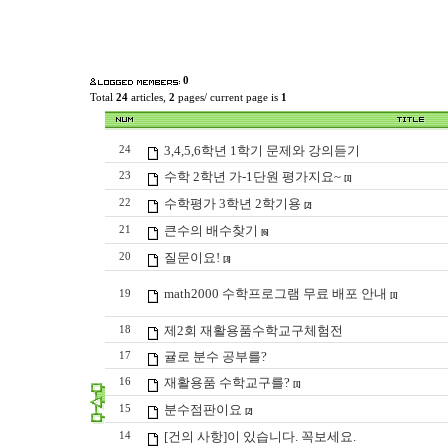
0
Total
24
articles,
2
pages/ current page is
1
3,4,5,6학년 1학기 문제와 강의듣기
24
수학 2학년 가-1단원 평가지요~
23
[1]
수학평가 3학년 2학기용
22
[2]
큰수의 배수찾기
21
[6]
질문이요!
20
[3]
math2000 수학프로그램 무료 배포 안내
19
[1]
제2회 재활용품수학교구체험전
18
귤로 분수 공부를?
17
재활용품 수학교구를?
16
[1]
분수점판이요
15
[2]
[건의 사항]이 있습니다. 꼭보세요.
14