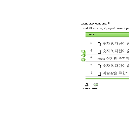
0
Total
20
articles,
2
pages/ current p
숫자 9, 패턴이 숨
5
숫자 9, 패턴이 숨
4
*
신기한 수학마
숫자 9, 패턴이 숨
2
마술같은 무한의
1