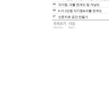
99
각기둥, 각뿔 전개도 및 겨냥도
98
6-가 2단원 각기둥&각뿔 전개도
97
신문지로 공간 만들기