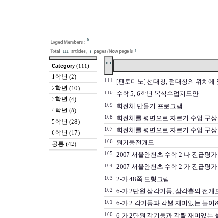
0
1
111
8
no
Category
(111)
1학년 (2)
111
[펜토미노] 선대칭, 점대칭의 위치에 
2학년 (10)
110
수학 5, 6학년 복식수업지도안
3학년 (4)
109
회전체 만들기 프로그램
4학년 (8)
108
회전체를 평면으로 자르기 수업 구상_
5학년 (28)
107
회전체를 평면으로 자르기 수업 구상
6학년 (17)
106
원기둥전개도
공통 (42)
105
2007 서울안천초 수학 2-나 진급평
104
2007 서울안천초 수학 2-가 진급평
103
2-가 48쪽 도형그림
102
6-가 2단원 삼각기둥, 삼각뿔의 전개
101
6-가 2.각기둥과 각뿔 재미있는 
100
6-가 2단원 각기둥과 각뿔 재미있는