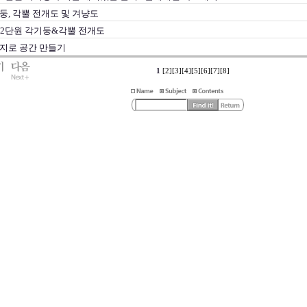
둥, 각뿔 전개도 및 겨냥도
가 2단원 각기둥&각뿔 전개도
지로 공간 만들기
1
[2]
[3]
[4]
[5]
[6]
[7]
[8]