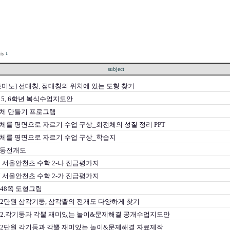
1
subject
토미노] 선대칭, 점대칭의 위치에 있는 도형 찾기
 5, 6학년 복식수업지도안
체 만들기 프로그램
체를 평면으로 자르기 수업 구상_회전체의 성질 정리 PPT
체를 평면으로 자르기 수업 구상_학습지
둥전개도
7 서울안천초 수학 2-나 진급평가지
7 서울안천초 수학 2-가 진급평가지
 48쪽 도형그림
가 2단원 삼각기둥, 삼각뿔의 전개도 다양하게 찾기
가 2.각기둥과 각뿔 재미있는 놀이&문제해결 공개수업지도안
가 2단원 각기둥과 각뿔 재미있는 놀이&문제해결 자료제작