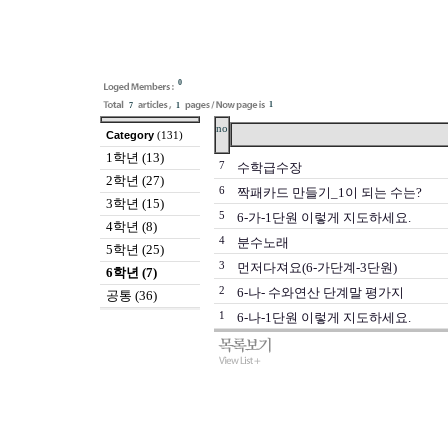
0
1
7
1
no
Category
(131)
1학년 (13)
7
수학급수장
2학년 (27)
6
짝패카드 만들기_1이 되는 수는?
3학년 (15)
5
6-가-1단원 이렇게 지도하세요.
4학년 (8)
4
분수노래
5학년 (25)
3
먼저다져요(6-가단계-3단원)
6학년 (7)
2
6-나- 수와연산 단계말 평가지
공통 (36)
1
6-나-1단원 이렇게 지도하세요.