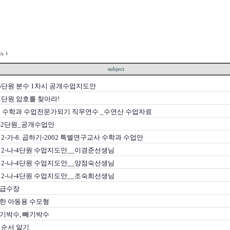
1
subject
-5단원 분수 1차시 공개수업지도안
-1단원 암호를 찾아라!
11 수학과 수업전문가되기 직무연수 _수연산 수업자료
나-2단원_공개수업안
2-가-8. 곱하기-2002 특별연구교사 수학과 수업안
 2-나-4단원 수업지도안__이경준선생님
 2-나-4단원 수업지도안__양점숙선생님
 2-나-4단원 수업지도안__조숙희선생님
급수장
한 아동용 수모형
기박수, 빼기박수
 순서 알기