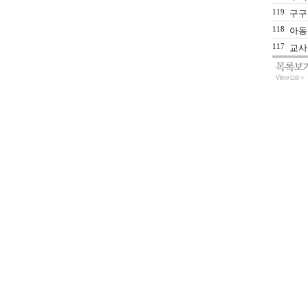
119
구구
118
아동
117
교사