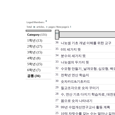
0
1
36
3
no
Category
(131)
1학년 (13)
36
나눗셈 기초 개념 이해를 위한 교구
2학년 (27)
35
0의 세가지 뜻
3학년 (15)
34
분수의 세가지 뜻
4학년 (8)
33
나눗셈의 두가지 뜻
5학년 (25)
32
수모형 만들기_낱개모형, 십모형, 백
6학년 (7)
31
전학년 연산 학습지
공통 (36)
30
숫자카드&기초카드
29
칠교조각으로 숫자 꾸미기
28
수, 연산 기초 다지기 학습자료_대전
27
몸으로 숫자 나타내기
26
99년 수업개선연구교사 활동 계획
25
10억 자릿수를 갖는 수는 얼마나 길까