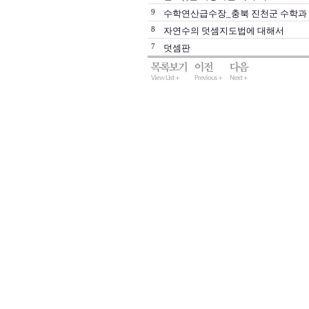
9
수학연산급수장_충북 진천군 수학과
8
자연수의 덧셈지도법에 대해서
7
덧셈판