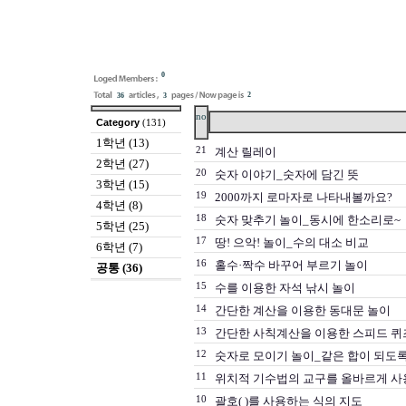
0
2
36
3
no
Category
(131)
1학년 (13)
21
계산 릴레이
2학년 (27)
20
숫자 이야기_숫자에 담긴 뜻
3학년 (15)
19
2000까지 로마자로 나타내볼까요?
4학년 (8)
18
숫자 맞추기 놀이_동시에 한소리로~
5학년 (25)
17
땅! 으악! 놀이_수의 대소 비교
6학년 (7)
16
홀수·짝수 바꾸어 부르기 놀이
공통 (36)
15
수를 이용한 자석 낚시 놀이
14
간단한 계산을 이용한 동대문 놀이
13
간단한 사칙계산을 이용한 스피드 퀴
12
숫자로 모이기 놀이_같은 합이 되도록
11
위치적 기수법의 교구를 올바르게 사
10
괄호( )를 사용하는 식의 지도