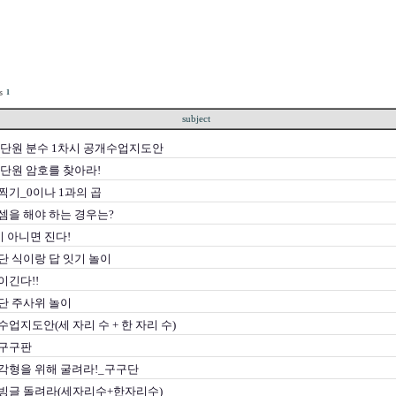
1
subject
-5단원 분수 1차시 공개수업지도안
-1단원 암호를 찾아라!
기_0이나 1과의 곱
셈을 해야 하는 경우는?
이 아니면 진다!
 식이랑 답 잇기 놀이
 이긴다!!
단 주사위 놀이
업지도안(세 자리 수 + 한 자리 수)
구구판
각형을 위해 굴려라!_구구단
빙글 돌려라(세자리수+한자리수)