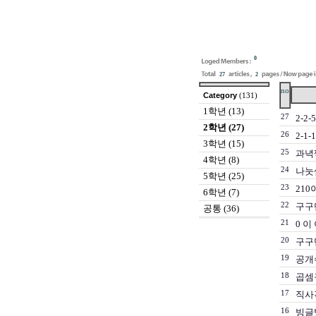
0
27
2
no
Category
(131)
1학년 (13)
27
2-2
2학년 (27)
26
2-1
3학년 (15)
25
과녁찍
4학년 (8)
24
나눗
5학년 (25)
23
210
6학년 (7)
22
구구단
공통 (36)
21
0 이
20
구구
19
공개수
18
곱셈
17
직사
16
빙글