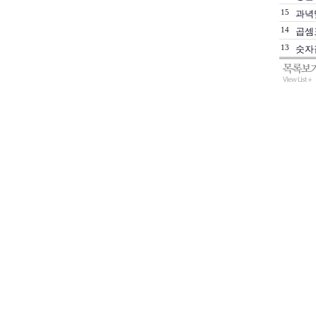
15
과녁
14
곱셈
13
숫자